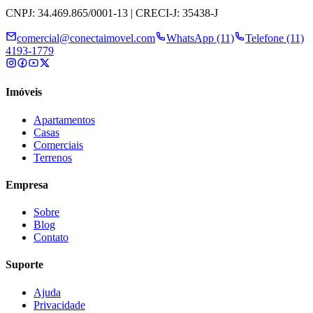
CNPJ: 34.469.865/0001-13 | CRECI-J: 35438-J
comercial@conectaimovel.com
WhatsApp (11)
Telefone (11)
4193-1779
Imóveis
Apartamentos
Casas
Comerciais
Terrenos
Empresa
Sobre
Blog
Contato
Suporte
Ajuda
Privacidade