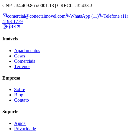
CNPJ: 34.469.865/0001-13 | CRECI-J: 35438-J
comercial@conectaimovel.com
WhatsApp (11)
Telefone (11)
4193-1779
Imóveis
Apartamentos
Casas
Comerciais
Terrenos
Empresa
Sobre
Blog
Contato
Suporte
Ajuda
Privacidade