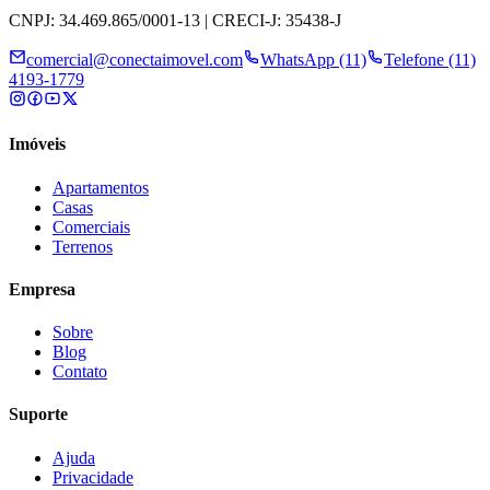
CNPJ: 34.469.865/0001-13 | CRECI-J: 35438-J
comercial@conectaimovel.com
WhatsApp (11)
Telefone (11)
4193-1779
Imóveis
Apartamentos
Casas
Comerciais
Terrenos
Empresa
Sobre
Blog
Contato
Suporte
Ajuda
Privacidade