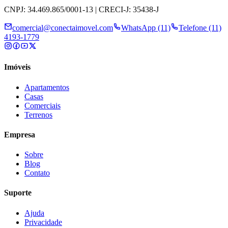
CNPJ: 34.469.865/0001-13 | CRECI-J: 35438-J
comercial@conectaimovel.com
WhatsApp (11)
Telefone (11)
4193-1779
Imóveis
Apartamentos
Casas
Comerciais
Terrenos
Empresa
Sobre
Blog
Contato
Suporte
Ajuda
Privacidade