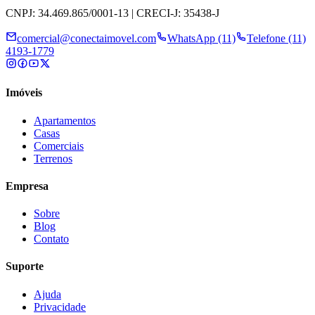
CNPJ: 34.469.865/0001-13 | CRECI-J: 35438-J
comercial@conectaimovel.com
WhatsApp (11)
Telefone (11)
4193-1779
Imóveis
Apartamentos
Casas
Comerciais
Terrenos
Empresa
Sobre
Blog
Contato
Suporte
Ajuda
Privacidade