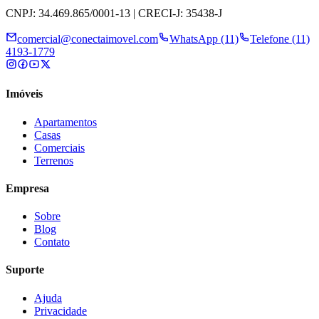
CNPJ: 34.469.865/0001-13 | CRECI-J: 35438-J
comercial@conectaimovel.com
WhatsApp (11)
Telefone (11)
4193-1779
Imóveis
Apartamentos
Casas
Comerciais
Terrenos
Empresa
Sobre
Blog
Contato
Suporte
Ajuda
Privacidade